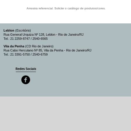
Amostra referencial. Solicite o catálogo de produtos/cores.
Leblon
(Escritório)
Rua General Urquiza Nº 128, Leblon - Rio de Janeiro/RJ
Tel.: 21 2259-8747 / 2540-6565
Vila da Penha
(CD Rio de Janeiro)
Rua Cabo Herculano Nº 85, Vila da Penha - Rio de Janeiro/RJ
Tel.: 21 3391-5750 / 2540-6759